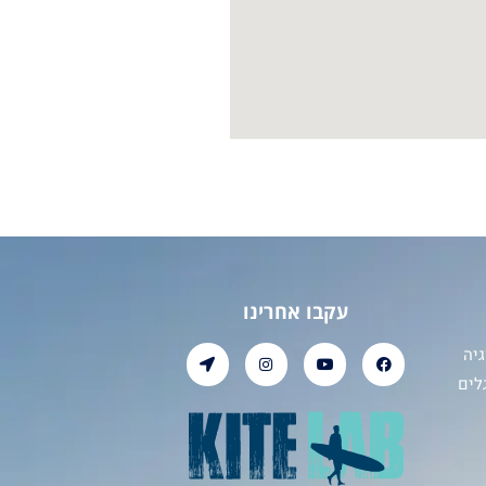
עקבו אחרינו
יה
לים