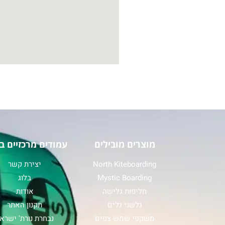
מוצרים מובילים
עמודים מרכזיים ב
North Kiteboarding
יצירת קשר
Mystic Boarding
בלוג
חליפות גלישה
אודות
גלשני גלים
תקנון האתר
משקפי שמש צפים
נבחרת נורת' ישרא