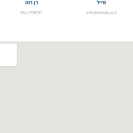
מייל
רן רוה
052-3798791
info@kitelab.co.il