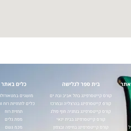
אתר
בית ספר לגלישה
כלים באתר
קורס קייטסרפינג בתל אביב ובת ים
מושגים במטאורולוג
קורס קייטסרפינג בהרצליה ובמרכז
כלים לתחזיות רוח וג
קורס קייטסרפינג בנתניה חוף פולג
תחזית רוח
קורס קייטסרפינג בבית ינאי
מפת גלים
ל
קורס קייטסרפינג בחיפה ובצפון
מכמ גשם