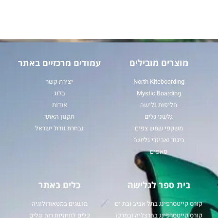
מוצרים מובילים
עמודים מרכזיים באתר
North Kiteboarding
יצירת קשר
Mystic Boarding
בלוג
חליפות גלישה
אודות
גלשני גלים
תקנון האתר
משקפי שמש צפים
נבחרת נורת' ישראל
ביגוד ואביזרי גלישה
סאפים
בית ספר לגלישה
כלים באתר
קורס קייטסרפינג בתל אביב ובת ים
מושגים במטאורולוגיה
קורס קייטסרפינג בהרצליה ובמרכז
כלים לתחזיות רוח וגלים