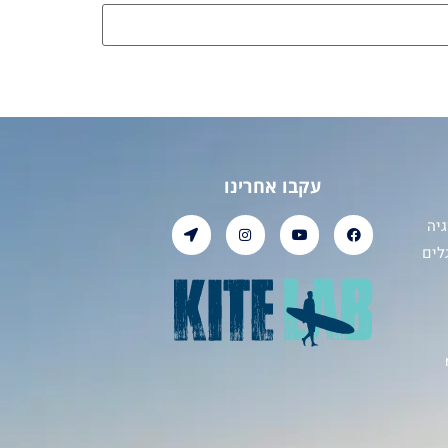
עקבו אחרינו
יה
לים