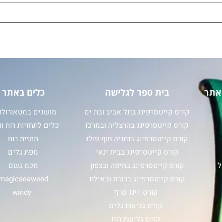
אתר
בית ספר לגלישה
כלים באתר
קורס קייטסרפינג בתל אביב ובת ים
מושגים במטאורולוג
קורס קייטסרפינג בהרצליה ובמרכז
כלים לתחזיות רוח וג
קורס קייטסרפינג בנתניה חוף פולג
תחזית רוח
קורס קייטסרפינג בבית ינאי
מפת גלים
ל
קורס קייטסרפינג בחיפה ובצפון
מכמ גשם
קורס קייטסרפינג בכנרת ובאילת
magicseaweed
קורס ווינג סרף
windy
קורס גלישת גלים
קורס גלישת רוח