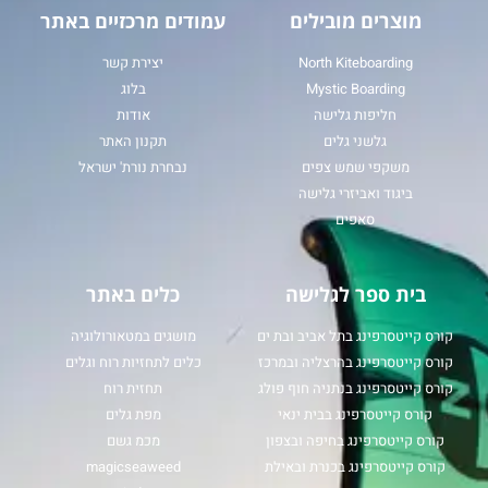
מוצרים מובילים
עמודים מרכזיים באתר
North Kiteboarding
יצירת קשר
Mystic Boarding
בלוג
חליפות גלישה
אודות
גלשני גלים
תקנון האתר
משקפי שמש צפים
נבחרת נורת' ישראל
ביגוד ואביזרי גלישה
סאפים
בית ספר לגלישה
כלים באתר
קורס קייטסרפינג בתל אביב ובת ים
מושגים במטאורולוגיה
קורס קייטסרפינג בהרצליה ובמרכז
כלים לתחזיות רוח וגלים
קורס קייטסרפינג בנתניה חוף פולג
תחזית רוח
קורס קייטסרפינג בבית ינאי
מפת גלים
קורס קייטסרפינג בחיפה ובצפון
מכמ גשם
קורס קייטסרפינג בכנרת ובאילת
magicseaweed