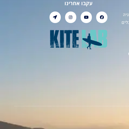
עקבו אחרינו
יה
לים