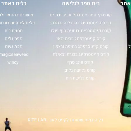
אתר
בית ספר לגלישה
כלים באתר
קורס קייטסרפינג בתל אביב ובת ים
מושגים במטאורולוג
קורס קייטסרפינג בהרצליה ובמרכז
כלים לתחזיות רוח וג
קורס קייטסרפינג בנתניה חוף פולג
תחזית רוח
קורס קייטסרפינג בבית ינאי
מפת גלים
ל
קורס קייטסרפינג בחיפה ובצפון
מכמ גשם
קורס קייטסרפינג בכנרת ובאילת
magicseaweed
קורס ווינג סרף
windy
קורס גלישת גלים
קורס גלישת רוח
כל הזכויות שמורות לקייט לאב - KITE LAB