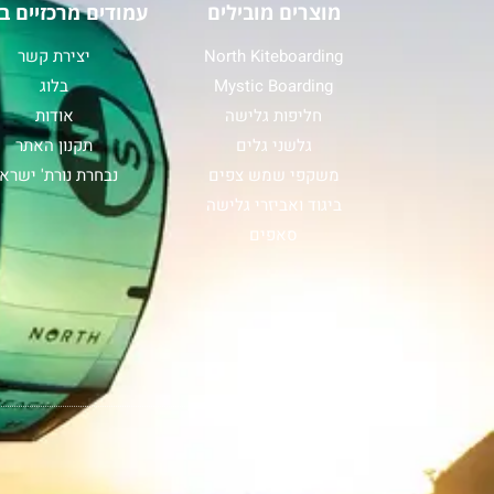
מוצרים מובילים
עמודים מרכזיים ב
North Kiteboarding
יצירת קשר
Mystic Boarding
בלוג
חליפות גלישה
אודות
גלשני גלים
תקנון האתר
משקפי שמש צפים
נבחרת נורת' ישרא
ביגוד ואביזרי גלישה
סאפים