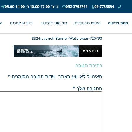
09-7733894
052-3798791
ב'-ה' 10:00-17:00 ו'- 09:00-14:00
חנות גלישה
תחזית רוח וגלים
בית ספר לגלישה
בלוג ומאמרים
יצ
SS24-Launch-Banner-Waterwear-720×90
כתיבת תגובה
האימייל לא יוצג באתר.
שדות החובה מסומנים
*
התגובה שלך
*