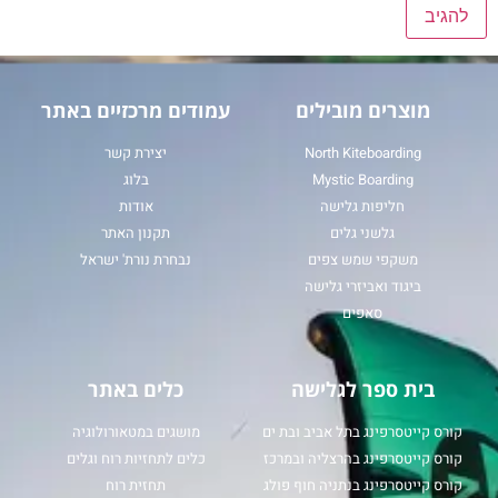
מוצרים מובילים
עמודים מרכזיים באתר
North Kiteboarding
יצירת קשר
Mystic Boarding
בלוג
חליפות גלישה
אודות
גלשני גלים
תקנון האתר
משקפי שמש צפים
נבחרת נורת' ישראל
ביגוד ואביזרי גלישה
סאפים
בית ספר לגלישה
כלים באתר
קורס קייטסרפינג בתל אביב ובת ים
מושגים במטאורולוגיה
קורס קייטסרפינג בהרצליה ובמרכז
כלים לתחזיות רוח וגלים
קורס קייטסרפינג בנתניה חוף פולג
תחזית רוח