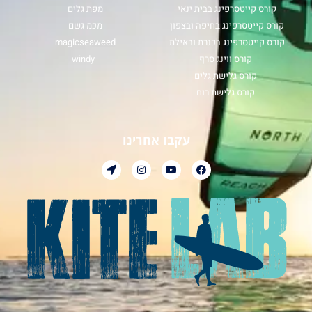
קורס קייטסרפינג בבית ינאי
מפת גלים
קורס קייטסרפינג בחיפה ובצפון
מכמ גשם
קורס קייטסרפינג בכנרת ובאילת
magicseaweed
קורס ווינג סרף
windy
קורס גלישת גלים
קורס גלישת רוח
עקבו אחרינו