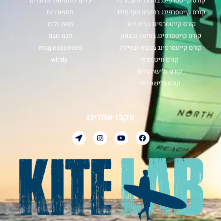
קורס קייטסרפינג בהרצליה ובמרכז
כלים לתחזיות רוח וגלים
קורס קייטסרפינג בנתניה חוף פולג
תחזית רוח
קורס קייטסרפינג בבית ינאי
מפת גלים
קורס קייטסרפינג בחיפה ובצפון
מכמ גשם
קורס קייטסרפינג בכנרת ובאילת
magicseaweed
קורס ווינג סרף
windy
קורס גלישת גלים
קורס גלישת רוח
עקבו אחרינו