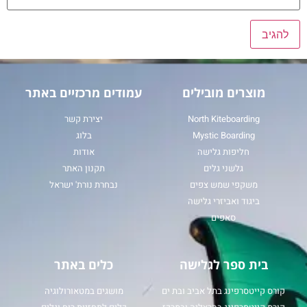
מוצרים מובילים
עמודים מרכזיים באתר
North Kiteboarding
יצירת קשר
Mystic Boarding
בלוג
חליפות גלישה
אודות
גלשני גלים
תקנון האתר
משקפי שמש צפים
נבחרת נורת' ישראל
ביגוד ואביזרי גלישה
סאפים
בית ספר לגלישה
כלים באתר
קורס קייטסרפינג בתל אביב ובת ים
מושגים במטאורולוגיה