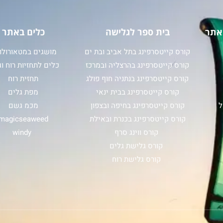
אתר
בית ספר לגלישה
כלים באתר
קורס קייטסרפינג בתל אביב ובת ים
מושגים במטאורולוג
קורס קייטסרפינג בהרצליה ובמרכז
כלים לתחזיות רוח וג
קורס קייטסרפינג בנתניה חוף פולג
תחזית רוח
קורס קייטסרפינג בבית ינאי
מפת גלים
ל
קורס קייטסרפינג בחיפה ובצפון
מכמ גשם
קורס קייטסרפינג בכנרת ובאילת
magicseaweed
קורס ווינג סרף
windy
קורס גלישת גלים
קורס גלישת רוח