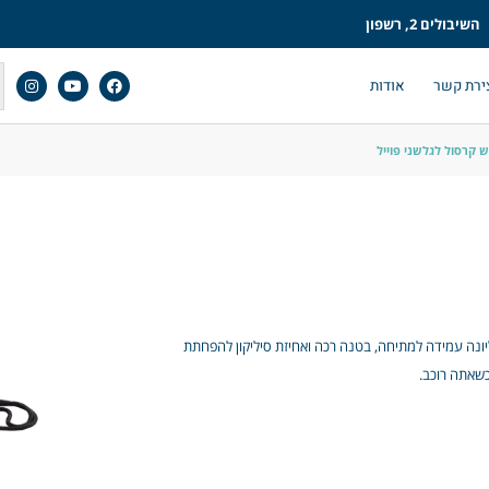
השיבולים 2, רשפון
ירת קשר
אודות
ש קרסול לגלשני פוייל
קלת משקל זו בעלת שרוול ניאופרן נוח עם שכבת TPU עליונה עמידה למתיחה, בטנה רכה ואחיזת סיליקון להפחתת
כשאתה רוכב.