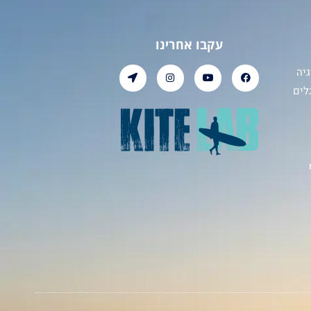
עקבו אחרינו
יה
לים