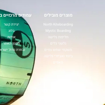
מוצרים מובילים
עמודים מרכזיים ב
North Kiteboarding
יצירת קשר
Mystic Boarding
בלוג
חליפות גלישה
אודות
גלשני גלים
תקנון האתר
משקפי שמש צפים
נבחרת נורת' ישרא
ביגוד ואביזרי גלישה
סאפים