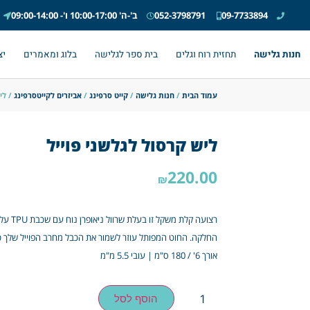
09-7733894
052-3798791
ב'-ה' 10:00-17:00 ו'- 09:00-14:00
חנות גלישה
תחזית רוח וגלים
בית ספר לגלישה
בלוג ומאמרים
יצ
עמוד הבית
/
חנות גלישה
/
קייט סרפינג
/
אביזרים לקייטסרפינג
/ לי
ליש קרסול לגלשני פוייל
220.00
₪
רצועה 
החלקה. החוט המפותל עוזר לשמור את הכבל מחרב הפוייל שלך 
אורך 6' / 180 ס"מ | עובי 5.5 מ"מ
הוסף לסל