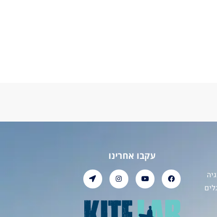
עקבו אחרינו
יה
לים