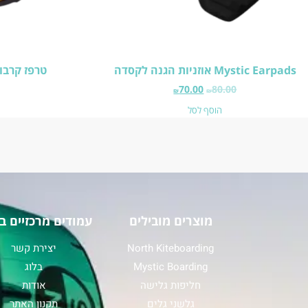
Mystic Earpads אוזניות הגנה לקסדה
טרפז קרבון קשיח h
70.00
80.00
₪
₪
הוסף לסל
מוצרים מובילים
עמודים מרכזיים ב
North Kiteboarding
יצירת קשר
Mystic Boarding
בלוג
חליפות גלישה
אודות
גלשני גלים
תקנון האתר