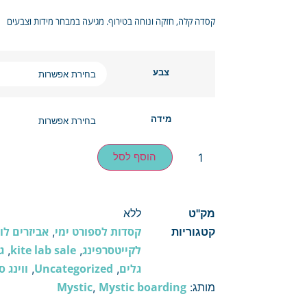
קסדה קלה, חזקה ונוחה בטירוף. מגיעה במבחר מידות וצבעים
צבע
מידה
הוסף לסל
מק"ט
ללא
קסדות לספורט ימי
אביזרים לוו
קטגוריות
,
לקייטסרפינג
kite lab sale
ג
,
,
גלים
Uncategorized
ווינג 
,
,
Mystic
Mystic boarding
מותג:
,