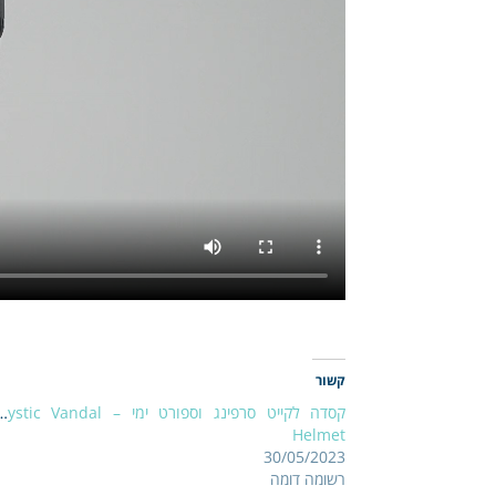
קשור
קסדה לקייט סרפינג וספורט ימי – stic Vandal
Helmet
30/05/2023
רשומה דומה