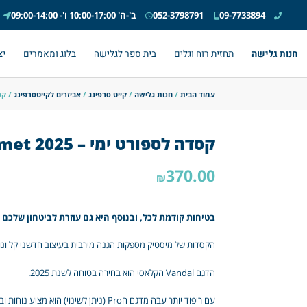
09-7733894
052-3798791
ב'-ה' 10:00-17:00 ו'- 09:00-14:00
חנות גלישה
תחזית רוח וגלים
בית ספר לגלישה
בלוג ומאמרים
יצ
עמוד הבית
/
חנות גלישה
/
קייט סרפינג
/
אביזרים לקייטסרפינג
/ קסדה לס
קסדה לספורט ימי – 2025 Mystic Vandal Helmet
370.00
₪
בטיחות קודמת לכל, ובנוסף היא גם עוזרת לביטחון שלכם
הקסדות של מיסטיק מספקות הגנה מירבית בעיצוב חדשני קל ונו
הדגם Vandal הקלאסי הוא בחירה בטוחה לשנת 2025.
עם ריפוד יותר עבה מדגם הPro (ניתן לשינוי) הוא מציע נוחות ובטיחות ברמה הגבוהה ביותר.