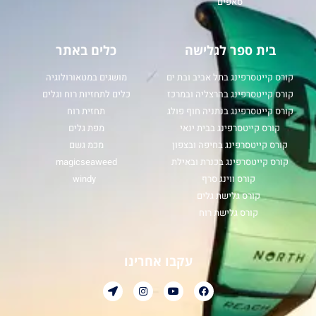
סאפים
בית ספר לגלישה
כלים באתר
קורס קייטסרפינג בתל אביב ובת ים
מושגים במטאורולוגיה
קורס קייטסרפינג בהרצליה ובמרכז
כלים לתחזיות רוח וגלים
קורס קייטסרפינג בנתניה חוף פולג
תחזית רוח
קורס קייטסרפינג בבית ינאי
מפת גלים
קורס קייטסרפינג בחיפה ובצפון
מכמ גשם
קורס קייטסרפינג בכנרת ובאילת
magicseaweed
קורס ווינג סרף
windy
קורס גלישת גלים
קורס גלישת רוח
עקבו אחרינו