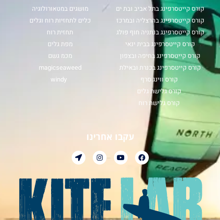
קורס קייטסרפינג בתל אביב ובת ים
מושגים במטאורולוגיה
קורס קייטסרפינג בהרצליה ובמרכז
כלים לתחזיות רוח וגלים
קורס קייטסרפינג בנתניה חוף פולג
תחזית רוח
קורס קייטסרפינג בבית ינאי
מפת גלים
קורס קייטסרפינג בחיפה ובצפון
מכמ גשם
קורס קייטסרפינג בכנרת ובאילת
magicseaweed
קורס ווינג סרף
windy
קורס גלישת גלים
קורס גלישת רוח
עקבו אחרינו