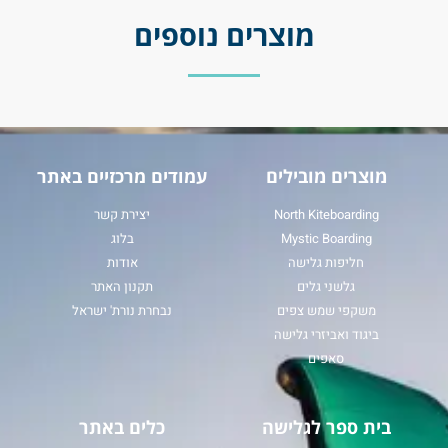
מוצרים נוספים
מוצרים מובילים
עמודים מרכזיים באתר
North Kiteboarding
יצירת קשר
Mystic Boarding
בלוג
חליפות גלישה
אודות
גלשני גלים
תקנון האתר
משקפי שמש צפים
נבחרת נורת' ישראל
ביגוד ואביזרי גלישה
סאפים
בית ספר לגלישה
כלים באתר