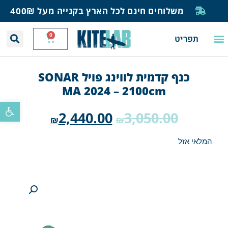
משלוחים חינם לכל הארץ בקנייה מעל 400₪
0
תפריט
יצירת קשר
תחזית רוח וגלים
חנות גלישה
בית ספר לגלישה
בלוג ומאמרים
כנף קדמית לווינג פויל SONAR
MA 2024 – 2100cm
פתח סרגל
2,440.00
3,050.00
₪
₪
המלאי אזל