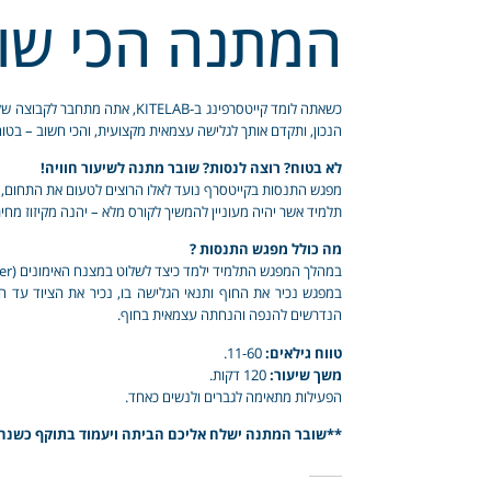
המתנה הכי שוו
הנכון, ותקדם אותך לגלישה עצמאית מקצועית, והכי חשוב – בטו
לא בטוח? רוצה לנסות? שובר מתנה לשיעור חוויה!
מפגש התנסות בקייטסרף נועד לאלו הרוצים לטעום את התחום, ו
תלמיד אשר יהיה מעוניין להמשיך לקורס מלא – יהנה מקיזוז מ
מה כולל מפגש התנסות ?
במהלך המפגש התלמיד ילמד כיצד לשלוט במצנח האימונים (Trainer) בחוף ועם מצנח רגיל (קייט) בהתאם לגובה, משקל התלמיד ועוצמת הרוחות.
במפגש נכיר את החוף ותנאי הגלישה בו, נכיר את הציוד עד ה
הנדרשים להנפה והנחתה עצמאית בחוף.
טווח גילאים:
11-60.
משך שיעור:
120 דקות.
הפעילות מתאימה לגברים ולנשים כאחד.
**שובר המתנה ישלח אליכם הביתה ויעמוד בתוקף כשנה 