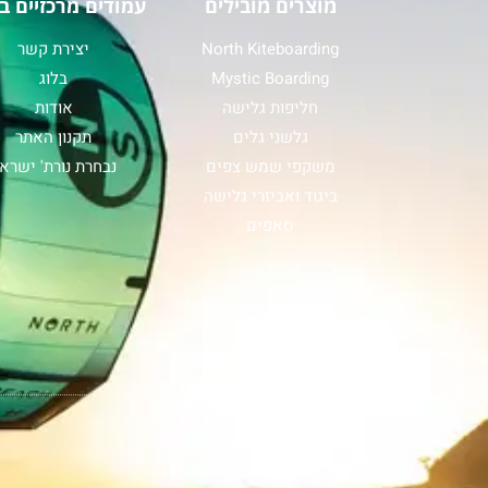
מוצרים מובילים
עמודים מרכזיים ב
North Kiteboarding
יצירת קשר
Mystic Boarding
בלוג
חליפות גלישה
אודות
גלשני גלים
תקנון האתר
משקפי שמש צפים
נבחרת נורת' ישרא
ביגוד ואביזרי גלישה
סאפים