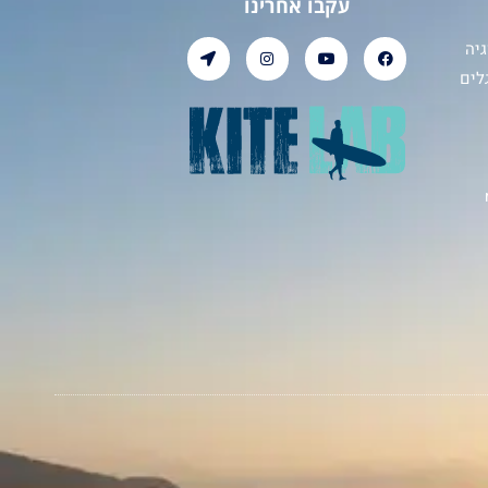
עקבו אחרינו
יה
לים