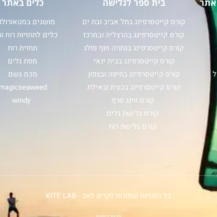
אתר
בית ספר לגלישה
כלים באתר
קורס קייטסרפינג בתל אביב ובת ים
מושגים במטאורולוג
קורס קייטסרפינג בהרצליה ובמרכז
כלים לתחזיות רוח וג
קורס קייטסרפינג בנתניה חוף פולג
תחזית רוח
קורס קייטסרפינג בבית ינאי
מפת גלים
ל
קורס קייטסרפינג בחיפה ובצפון
מכמ גשם
קורס קייטסרפינג בכנרת ובאילת
magicseaweed
קורס ווינג סרף
windy
קורס גלישת גלים
קורס גלישת רוח
כל הזכויות שמורות לקייט לאב - KITE LAB
מבית קפיטן