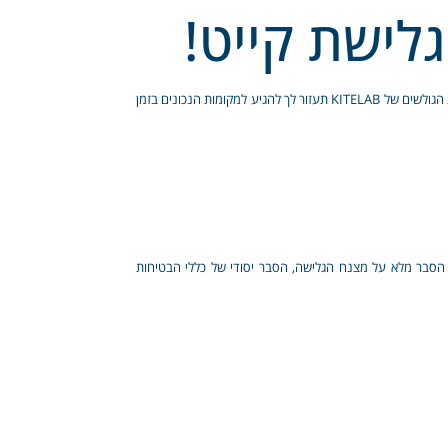
לישת קייט!
כשאתה לומד קייטסרפינג ב-KITELAB, אתה מתחבר לקבוצה של אנשים החיים את הים יום-יום, ורודפים אחרי תנאי הגלישה שהם כל כך מצפים להם. קהילת הגולשים של KITELAB תעזור לך להגיע למקומות הנכונים בזמן
, הסבר מלא על מצנח הגלישה, הסבר יסודי של כללי הבטיחות