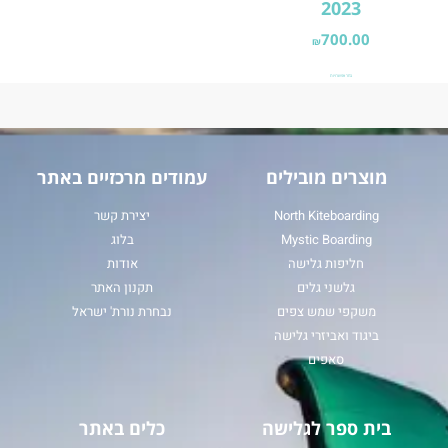
2023
700.00
₪
בחר אפשרויות
מוצרים מובילים
עמודים מרכזיים באתר
North Kiteboarding
יצירת קשר
Mystic Boarding
בלוג
חליפות גלישה
אודות
גלשני גלים
תקנון האתר
משקפי שמש צפים
נבחרת נורת' ישראל
ביגוד ואביזרי גלישה
סאפים
בית ספר לגלישה
כלים באתר