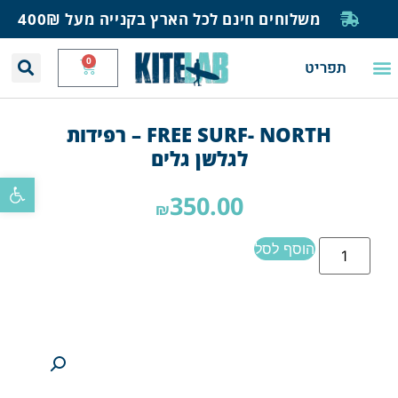
משלוחים חינם לכל הארץ בקנייה מעל 400₪
0
תפריט
יצירת קשר
תחזית רוח וגלים
חנות גלישה
בית ספר לגלישה
בלוג ומאמרים
FREE SURF- NORTH – רפידות
לגלשן גלים
פתח סרגל
350.00
₪
הוסף לסל