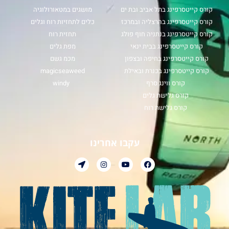
קורס קייטסרפינג בתל אביב ובת ים
מושגים במטאורולוגיה
קורס קייטסרפינג בהרצליה ובמרכז
כלים לתחזיות רוח וגלים
קורס קייטסרפינג בנתניה חוף פולג
תחזית רוח
קורס קייטסרפינג בבית ינאי
מפת גלים
קורס קייטסרפינג בחיפה ובצפון
מכמ גשם
קורס קייטסרפינג בכנרת ובאילת
magicseaweed
קורס ווינג סרף
windy
קורס גלישת גלים
קורס גלישת רוח
עקבו אחרינו