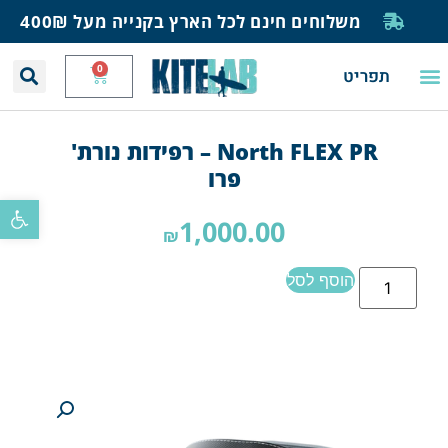
משלוחים חינם לכל הארץ בקנייה מעל 400₪
0
תפריט
יצירת קשר
תחזית רוח וגלים
חנות גלישה
בית ספר לגלישה
בלוג ומאמרים
North FLEX PR – רפידות נורת'
פרו
פתח סרגל
1,000.00
₪
הוסף לסל