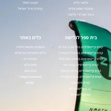
גלשני גלים
תקנון האתר
משקפי שמש צפים
נבחרת נורת' ישראל
ביגוד ואביזרי גלישה
סאפים
בית ספר לגלישה
כלים באתר
קורס קייטסרפינג בתל אביב ובת ים
מושגים במטאורולוגיה
קורס קייטסרפינג בהרצליה ובמרכז
כלים לתחזיות רוח וגלים
קורס קייטסרפינג בנתניה חוף פולג
תחזית רוח
קורס קייטסרפינג בבית ינאי
מפת גלים
קורס קייטסרפינג בחיפה ובצפון
מכמ גשם
קורס קייטסרפינג בכנרת ובאילת
magicseaweed
קורס ווינג סרף
windy
קורס גלישת גלים
קורס גלישת רוח