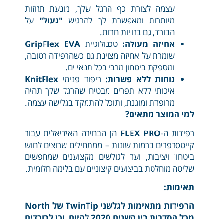
עצמה לצורת כף הרגל שלך, מונעת תזוזות
מיותרות ומאפשרת לך להרגיש
"נעול"
על
הבורד, גם בזוויות חדות.
אחיזה מעולה:
טכנולוגיית
GripFlex EVA
שומרת על אחיזה מצוינת גם כשהרפידה רטובה,
ומספקת ביטחון מרבי בכל תנאי ים.
נוחות ללא פשרות:
ריפוד פנימי
KnitFlex
איכותי ללא תפרים מבטיח שהרגל שלך תהיה
מרופדת ומוגנת, ותוכל להתמקד בגלישה עצמה.
למי המוצר מתאים?
רפידות ה-
FLEX PRO
הן הבחירה האידיאלית עבור
קייטסרפרים ברמות שונות – ממתחילים שרוצים לחוש
ביטחון ויציבות, ועד לגולשים מקצוענים שמחפשים
שליטה מוחלטת בביצועים קיצוניים עם בלימה חלומית.
תאימות:
הרפידות מתאימות לגלשני TwinTip של North
מכל הסדרות בין השנים 2020 להיום, וכן לבורדים