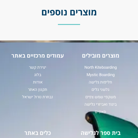
מוצרים נוספים
מוצרים מובילים
עמודים מרכזיים באתר
North Kiteboarding
יצירת קשר
Mystic Boarding
בלוג
חליפות גלישה
אודות
גלשני גלים
תקנון האתר
משקפי שמש צפים
נבחרת נורת' ישראל
ביגוד ואביזרי גלישה
סאפים
בית ספר לגלישה
כלים באתר