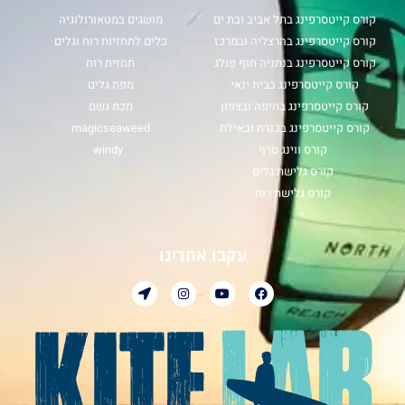
קורס קייטסרפינג בתל אביב ובת ים
מושגים במטאורולוגיה
קורס קייטסרפינג בהרצליה ובמרכז
כלים לתחזיות רוח וגלים
קורס קייטסרפינג בנתניה חוף פולג
תחזית רוח
קורס קייטסרפינג בבית ינאי
מפת גלים
קורס קייטסרפינג בחיפה ובצפון
מכמ גשם
קורס קייטסרפינג בכנרת ובאילת
magicseaweed
קורס ווינג סרף
windy
קורס גלישת גלים
קורס גלישת רוח
עקבו אחרינו