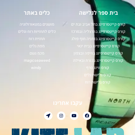
בית ספר לגלישה
כלים באתר
קורס קייטסרפינג בתל אביב ובת ים
מושגים במטאורולוגיה
קורס קייטסרפינג בהרצליה ובמרכז
כלים לתחזיות רוח וגלים
קורס קייטסרפינג בנתניה חוף פולג
תחזית רוח
קורס קייטסרפינג בבית ינאי
מפת גלים
קורס קייטסרפינג בחיפה ובצפון
מכמ גשם
קורס קייטסרפינג בכנרת ובאילת
magicseaweed
קורס ווינג סרף
windy
קורס גלישת גלים
קורס גלישת רוח
עקבו אחרינו