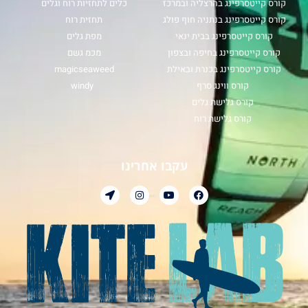
קורס קייטסרפינג בהרצליה ובמרכז
כלים לתחזיות רוח וגלים
קורס קייטסרפינג בנתניה חוף פולג
תחזית רוח
קורס קייטסרפינג בבית ינאי
מפת גלים
קורס קייטסרפינג בחיפה ובצפון
מכמ גשם
קורס קייטסרפינג בכנרת ובאילת
magicseaweed
קורס ווינג סרף
windy
קורס גלישת גלים
קורס גלישת רוח
עקבו אחרינו