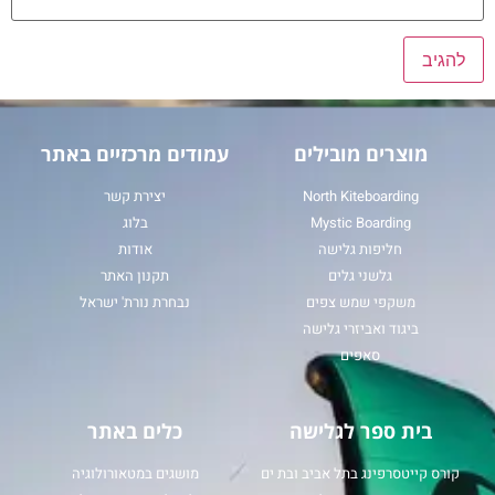
מוצרים מובילים
עמודים מרכזיים באתר
North Kiteboarding
יצירת קשר
Mystic Boarding
בלוג
חליפות גלישה
אודות
גלשני גלים
תקנון האתר
משקפי שמש צפים
נבחרת נורת' ישראל
ביגוד ואביזרי גלישה
סאפים
בית ספר לגלישה
כלים באתר
קורס קייטסרפינג בתל אביב ובת ים
מושגים במטאורולוגיה