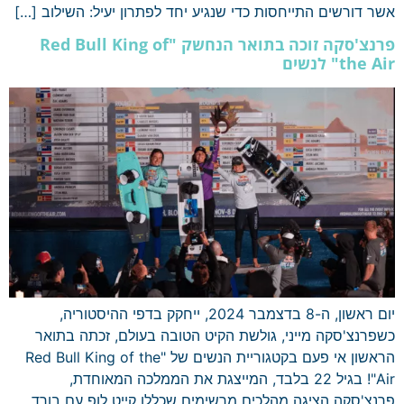
אשר דורשים התייחסות כדי שנגיע יחד לפתרון יעיל: השילוב […]
פרנצ'סקה זוכה בתואר הנחשק "Red Bull King of
the Air" לנשים
יום ראשון, ה-8 בדצמבר 2024, ייחקק בדפי ההיסטוריה,
כשפרנצ'סקה מייני, גולשת הקיט הטובה בעולם, זכתה בתואר
הראשון אי פעם בקטגוריית הנשים של "Red Bull King of the
Air"! בגיל 22 בלבד, המייצגת את הממלכה המאוחדת,
פרנצ'סקה הציגה מהלכים מרשימים שכללו קייט לופ עם בורד