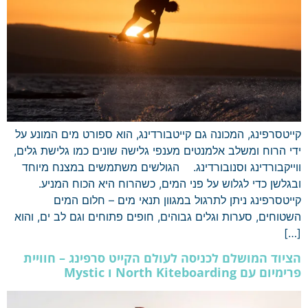
קייטסרפינג, המכונה גם קייטבורדינג, הוא ספורט מים המונע על
ידי הרוח ומשלב אלמנטים מענפי גלישה שונים כמו גלישת גלים,
ווייקבורדינג וסנובורדינג. הגולשים משתמשים במצנח מיוחד
ובגלשן כדי לגלוש על פני המים, כשהרוח היא הכוח המניע.
קייטסרפינג ניתן לתרגול במגוון תנאי מים – חלום המים
השטוחים, סערות וגלים גבוהים, חופים פתוחים וגם לב ים, והוא
[…]
הציוד המושלם לכניסה לעולם הקייט סרפינג – חוויית
פרימיום עם North Kiteboarding ו Mystic