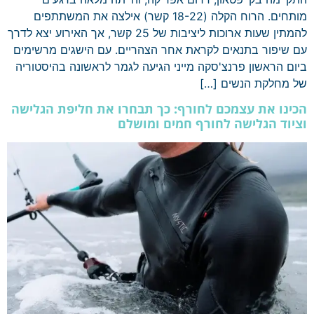
מותחים. הרוח הקלה (18-22 קשר) אילצה את המשתתפים
להמתין שעות ארוכות ליציבות של 25 קשר, אך האירוע יצא לדרך
עם שיפור בתנאים לקראת אחר הצהריים. עם הישגים מרשימים
ביום הראשון פרנצ'סקה מייני הגיעה לגמר לראשונה בהיסטוריה
של מחלקת הנשים […]
הכינו את עצמכם לחורף: כך תבחרו את חליפת הגלישה
וציוד הגלישה לחורף חמים ומושלם