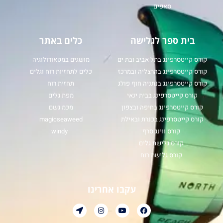
סאפים
בית ספר לגלישה
כלים באתר
קורס קייטסרפינג בתל אביב ובת ים
מושגים במטאורולוגיה
קורס קייטסרפינג בהרצליה ובמרכז
כלים לתחזיות רוח וגלים
קורס קייטסרפינג בנתניה חוף פולג
תחזית רוח
קורס קייטסרפינג בבית ינאי
מפת גלים
קורס קייטסרפינג בחיפה ובצפון
מכמ גשם
קורס קייטסרפינג בכנרת ובאילת
magicseaweed
קורס ווינג סרף
windy
קורס גלישת גלים
קורס גלישת רוח
עקבו אחרינו