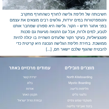
חשיבותה של חליפת גלישה לחורף כשהחורף מתקרב
והטמפרטורות במים יורדות, גולשים רבים מוצאים את עצמם
בפני אתגר חדש – הקור. גלישה היא ספורט שמחבר אותנו
לטבע, למים ולרוח, אבל עם ההנאה מגיעות גם סכנות
פוטנציאליות, בעיקר הקור שלעתים השהייה בו יכולה להיות
ממושכת. בחירת חליפת הגלישה הנכונה היא קריטית כדי
להבטיח שהגוף שלכם יישאר חם, […]
מוצרים מובילים
עמודים מרכזיים באתר
North Kiteboarding
יצירת קשר
Mystic Boarding
בלוג
חליפות גלישה
אודות
גלשני גלים
תקנון האתר
משקפי שמש צפים
נבחרת נורת' ישראל
ביגוד ואביזרי גלישה