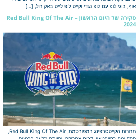
אוף, בוגי לופ עם לופ נגדי וקייט לופ לייט באק רול, […]
סקירה של היום הראשון – Red Bull King Of The Air
2024
תחרות הקייטסרפינג המפורסמת, Red Bull King Of The Air,
התקיימה בקייפטאון, דרום אפריקה, והייתה מלאה ברגעים