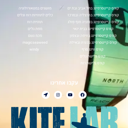
קורס קייטסרפינג בתל אביב ובת ים
מושגים במטאורולוגיה
קורס קייטסרפינג בהרצליה ובמרכז
כלים לתחזיות רוח וגלים
קורס קייטסרפינג בנתניה חוף פולג
תחזית רוח
קורס קייטסרפינג בבית ינאי
מפת גלים
קורס קייטסרפינג בחיפה ובצפון
מכמ גשם
קורס קייטסרפינג בכנרת ובאילת
magicseaweed
קורס ווינג סרף
windy
קורס גלישת גלים
קורס גלישת רוח
עקבו אחרינו