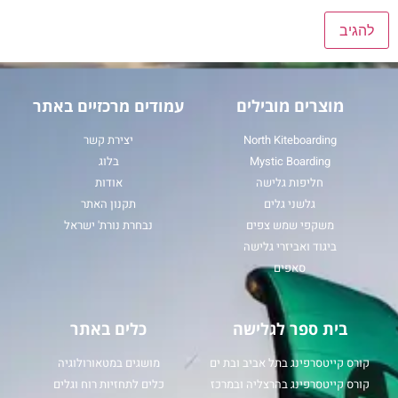
מוצרים מובילים
עמודים מרכזיים באתר
North Kiteboarding
יצירת קשר
Mystic Boarding
בלוג
חליפות גלישה
אודות
גלשני גלים
תקנון האתר
משקפי שמש צפים
נבחרת נורת' ישראל
ביגוד ואביזרי גלישה
סאפים
בית ספר לגלישה
כלים באתר
קורס קייטסרפינג בתל אביב ובת ים
מושגים במטאורולוגיה
קורס קייטסרפינג בהרצליה ובמרכז
כלים לתחזיות רוח וגלים