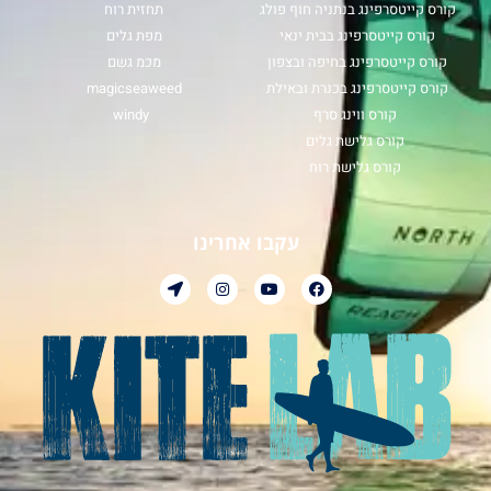
קורס קייטסרפינג בנתניה חוף פולג
תחזית רוח
קורס קייטסרפינג בבית ינאי
מפת גלים
קורס קייטסרפינג בחיפה ובצפון
מכמ גשם
קורס קייטסרפינג בכנרת ובאילת
magicseaweed
קורס ווינג סרף
windy
קורס גלישת גלים
קורס גלישת רוח
עקבו אחרינו