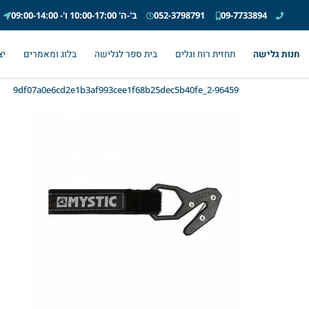
09-7733894
052-3798791
ב'-ה' 10:00-17:00 ו'- 09:00-14:00
חנות גלישה
תחזית רוח וגלים
בית ספר לגלישה
בלוג ומאמרים
יצ
2-96459_9df07a0e6cd2e1b3af993cee1f68b25dec5b40fe