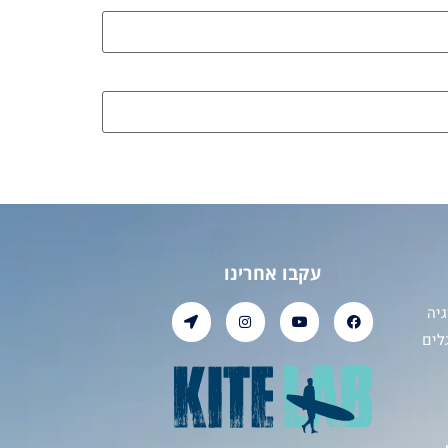
עקבו אחרינו
יה
לים