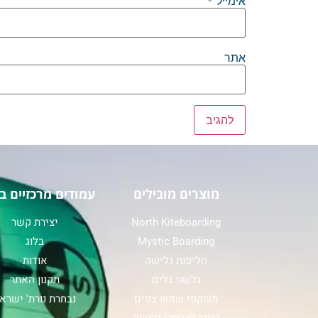
אימייל
*
אתר
מוצרים מובילים
עמודים מרכזיים ב
North Kiteboarding
יצירת קשר
Mystic Boarding
בלוג
חליפות גלישה
אודות
גלשני גלים
תקנון האתר
משקפי שמש צפים
נבחרת נורת' ישרא