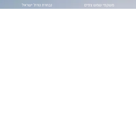
משקפי שמש צפים
נבחרת נורת' ישראל
ביגוד ואביזרי גלישה
סאפים
בית ספר לגלישה
כלים באתר
קורס קייטסרפינג בתל אביב ובת ים
מושגים במטאורולוגיה
קורס קייטסרפינג בהרצליה ובמרכז
כלים לתחזיות רוח וגלים
קורס קייטסרפינג בנתניה חוף פולג
תחזית רוח
קורס קייטסרפינג בבית ינאי
מפת גלים
קורס קייטסרפינג בחיפה ובצפון
מכמ גשם
קורס קייטסרפינג בכנרת ובאילת
magicseaweed
קורס ווינג סרף
windy
קורס גלישת גלים
קורס גלישת רוח
עקבו אחרינו