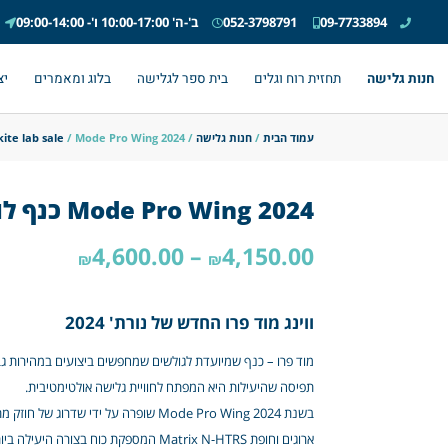
09-7733894
052-3798791
ב'-ה' 10:00-17:00 ו'- 09:00-14:00
חנות גלישה
תחזית רוח וגלים
בית ספר לגלישה
בלוג ומאמרים
יצ
עמוד הבית
/
חנות גלישה
/
/ Mode Pro Wing 2024 כנף לווינג סרף SALE
kite lab sale
Mode Pro Wing 2024 כנף לווינג סרף SALE
4,600.00
–
4,150.00
₪
₪
ווינג מוד פרו החדש של נורת' 2024
תפיסה שהיעילות היא המפתח לחוויית גלישה אולטימטיבית.
ארוגים וחופת Matrix N-HTRS המספקת כוח בצורה היעילה ביותר מבין הווינגים הקיימים בשוק.