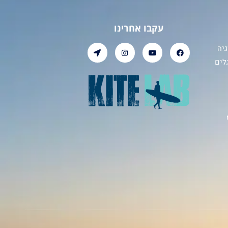
עקבו אחרינו
יה
לים