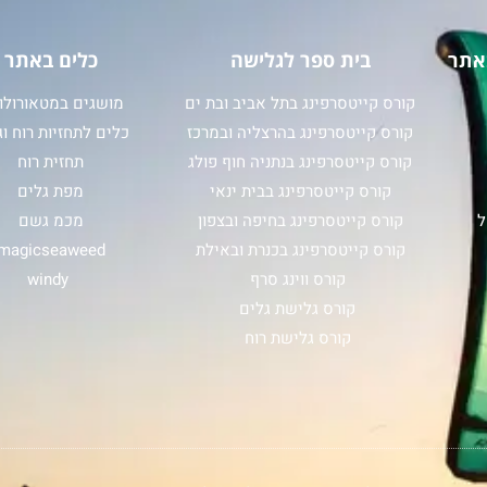
אתר
בית ספר לגלישה
כלים באתר
קורס קייטסרפינג בתל אביב ובת ים
מושגים במטאורולוג
קורס קייטסרפינג בהרצליה ובמרכז
כלים לתחזיות רוח וג
קורס קייטסרפינג בנתניה חוף פולג
תחזית רוח
קורס קייטסרפינג בבית ינאי
מפת גלים
ל
קורס קייטסרפינג בחיפה ובצפון
מכמ גשם
קורס קייטסרפינג בכנרת ובאילת
magicseaweed
קורס ווינג סרף
windy
קורס גלישת גלים
קורס גלישת רוח