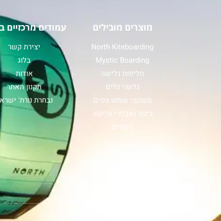
מוצרים מובילים
עמודים מרכזיים ב
North Kiteboarding
יצירת קשר
Mystic Boarding
בלוג
חליפות גלישה
אודות
גלשני גלים
תקנון האתר
משקפי שמש צפים
נבחרת נורת' ישרא
ביגוד ואביזרי גלישה
סאפים