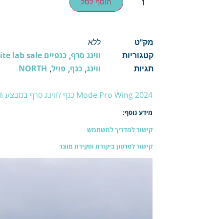
הוסף לסל
מק"ט
ללא
ווינג סרף
כנפיים Wings Surf
ite lab sale
קטגוריות
,
ווינג
כנף
פויל
NORTH
תגיות
,
,
,
Mode Pro Wing 2024 כנף לווינג סרף במבצע SALE 25% הנחה ! עד גמר המלאי!
מידע נוסף:
קישור למדריך למשתמש
קישור לסרטון ביקורת וסקירת מוצר