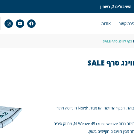
השיבולים 2, רשפון
ירת קשר
אודות
מוד פרו – כנף שמיועדת לגולשים שמחפשים ביצועים במהירות גבוהה. הכנף החדשה הזו מבית North הונדסה מתוך
בשנת 2024 Mode Pro Wing שופרה על ידי שדרוג של חוזק מתיחה גבוה N-Weave 45 cross-weave, מחוזק סיבים