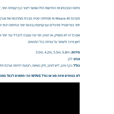
פיתוח הטכנולוגיות החדשות הללו אפשר ליצור כנף קשיחה יותר, ק
מערכת N-Weave 45 מפחיתה סטיה מבנית ומתרגמת 
יותר בפריסטייל ותרגילים עם קפיצות גבוהות יותר ונחיתות רכות יו
ואם כל זה לא מספיק, אז הווינג מוד פרו עוצבה להגדיל עוד יותר 
דאון וויינד ולשמור על צורתה בכל התנאים.
מידות:
3.5m, 4.2m, 5.5m, 6.8m
צבע:
לבן
כולל:
כנף ווינג, ליש לווינג, תיק נשיאה, רצועת דחיסה וערכת תיקו
לא בטוחים איזה סוג או גודל WING הכי מתאים לכם? מוזמנים להתייעץ איתנו ונשמח לעזור!